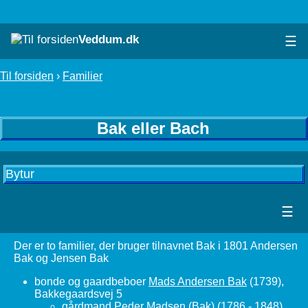
Veddum.dk
☰
Til forsiden
›
Familier
Bak eller Bach
Bytur
☰
Der er to familier, der bruger tilnavnet Bak i 1801 Andersen
Bak og Jensen Bak
bonde og gaardbeboer
Mads Andersen Bak
(1739),
Bakkegaardsvej 5
gårdmand
Peder Madsen (Bak)
(1786 - 1848),