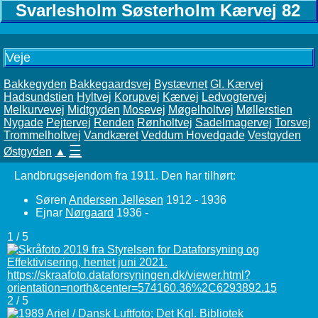
Svarlesholm Søsterholm Kærvej 82
Veje
Bakkegyden
Bakkegaardsvej
Bystævnet
Gl. Kærvej
Hadsundstien
Hyltvej
Korupvej
Kærvej
Ledvogtervej
Melkurvevej
Midtgyden
Mosevej
Møgelholtvej
Møllerstien
Nygade
Pejtervej
Renden
Rønholtvej
Sadelmagervej
Torsvej
Trommelholtvej
Vandkæret
Veddum Hovedgade
Vestgyden
☰
Østgyden
▲
Landbrugsejendom fra 1911. Den har tilhørt:
Søren
Andersen Jellesen
1912 - 1936
Ejnar
Nørgaard
1936 -
1 / 5
2 / 5