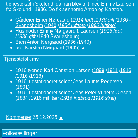
tjenestekarl i Skelund, da han blev gift med Emmy Laursen
fra Skelund i 1936. De fik sønnerne Anton og Karsten.
Gårdejer Ejner Nørgaard
(
1914 født
/
1936 gift
/
1936 -
Svarlesholm
/
1940
/
1954 luftfoto
/
1962 luftfoto
)
Husmoder Emmy Nørgaard f. Laursen
(
1915 født
/
1936 gift
/
1940 Svarlesholm
)
Barn Anton Nørgaard (
1936
/
1940
)
født Karsten Nørgaard (
1945
)
▲
Tjenestefolk mv.
1916 tyende
Karl
Christian Larsen (
1899
/
1911
/
1916
/
1916
/
1916
)
1916: udstationeret soldat Jens Laurits Pedersen
(1891)
1916: udstationeret soldat Jens Peter Vilhelm Olesen
(1884 /
1916 millitær
/
1916 indbrud
/
1916 straf
)
Kommenter
25.12.2025
▲
Folketællinger