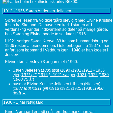
1912 - 1936 Søren Andersen Jellesen
Søren Jellesen fra
Voldkærgård
blev gift med Elvine Kristine
Ibsen fra Skelund. De havde en karl. I starten af 1.
verdenskrig var der indkvarteret soldater på mange gårde,
hos Søren og Elvine boede to soldater i 1916.
I 1921 sælger Søren Kærvej 83 fra som husmandsbrug og i
1936 resten af ejendommen. I telefonbogen fra 1937 er han
anført som købmand i Veddum kær, i 1940 er han kroejer i
Jerslev.
Elvine dør i Jerslev 73 år gammel i 1960.
Søren Jellesen
(
1885 født
/
1890
/
1901
/
1912 - 1936
ejer
/
1911 gift
/
1916
/
- 1921 sælger
/
1921
/
1925
/
1930
/
1960 75 år
)
husmor Elvine Kristine Jellesen f. Ibsen (Nielsen)
(
1887 født
/
1911 gift
/
1916
/
1921
/
1925
/
1930
/
1960
død
)
▲
1936 - Ejnar Nørgaard
Ejner Nørgaard er født i på Terndrup mark, han var