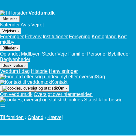
Veddum.dk
Aktuelt ›
Kalender
Avis
Vejret
Vejviser ›
Foreninger
Erhverv
Institutioner
Forsyning
Kort opland
Kort
midtby
Billeder ›
Oplandet
Midtbyen
Steder
Veje
Familier
Personer
Bybilleder
Begivenheder
Beskrivelse ›
Veddum i dag
Historie
Henvisninger
Søg
Kontakt
Om ›
Om veddum.dk
Oversigt over hjemmesiden
Cookies
Statistik for besøg
☰
Til forsiden
›
Opland
›
Kærvej