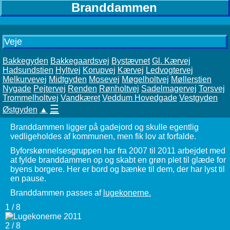
Branddammen
Veje
Bakkegyden
Bakkegaardsvej
Bystævnet
Gl. Kærvej
Hadsundstien
Hyltvej
Korupvej
Kærvej
Ledvogtervej
Melkurvevej
Midtgyden
Mosevej
Møgelholtvej
Møllerstien
Nygade
Pejtervej
Renden
Rønholtvej
Sadelmagervej
Torsvej
Trommelholtvej
Vandkæret
Veddum Hovedgade
Vestgyden
☰
Østgyden
▲
Branddammen ligger på gadejord og skulle egentlig
vedligeholdes af kommunen, men fik lov at forfalde.
Byforskønnelsesgruppen har fra 2007 til 2011 arbejdet med
at fylde branddammen op og skabt en grøn plet til glæde for
byens borgere. Her er bord og bænke til dem, der har lyst til
en pause.
Branddammen passes af
lugekonerne.
1 / 8
2 / 8