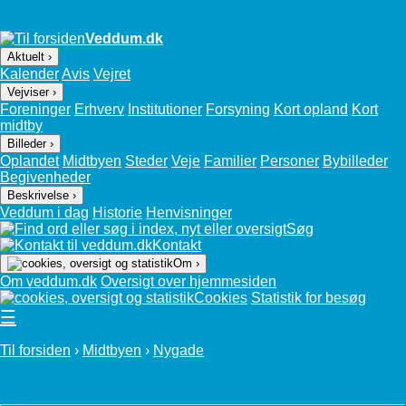
Veddum.dk
Aktuelt ›
Kalender
Avis
Vejret
Vejviser ›
Foreninger
Erhverv
Institutioner
Forsyning
Kort opland
Kort
midtby
Billeder ›
Oplandet
Midtbyen
Steder
Veje
Familier
Personer
Bybilleder
Begivenheder
Beskrivelse ›
Veddum i dag
Historie
Henvisninger
Søg
Kontakt
Om ›
Om veddum.dk
Oversigt over hjemmesiden
Cookies
Statistik for besøg
☰
Til forsiden
›
Midtbyen
›
Nygade