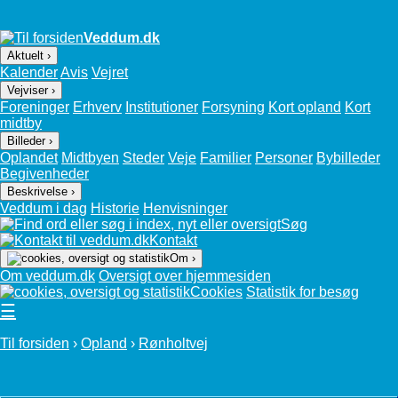
Veddum.dk
Aktuelt ›
Kalender
Avis
Vejret
Vejviser ›
Foreninger
Erhverv
Institutioner
Forsyning
Kort opland
Kort
midtby
Billeder ›
Oplandet
Midtbyen
Steder
Veje
Familier
Personer
Bybilleder
Begivenheder
Beskrivelse ›
Veddum i dag
Historie
Henvisninger
Søg
Kontakt
Om ›
Om veddum.dk
Oversigt over hjemmesiden
Cookies
Statistik for besøg
☰
Til forsiden
›
Opland
›
Rønholtvej