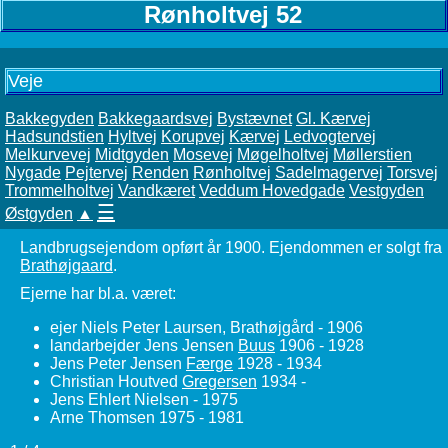
Rønholtvej 52
Veje
Bakkegyden
Bakkegaardsvej
Bystævnet
Gl. Kærvej
Hadsundstien
Hyltvej
Korupvej
Kærvej
Ledvogtervej
Melkurvevej
Midtgyden
Mosevej
Møgelholtvej
Møllerstien
Nygade
Pejtervej
Renden
Rønholtvej
Sadelmagervej
Torsvej
Trommelholtvej
Vandkæret
Veddum Hovedgade
Vestgyden
☰
Østgyden
▲
Landbrugsejendom opført år 1900. Ejendommen er solgt fra
Brathøjgaard
.
Ejerne har bl.a. været:
ejer Niels Peter Laursen, Brathøjgård - 1906
landarbejder Jens Jensen
Buus
1906 - 1928
Jens Peter Jensen
Færge
1928 - 1934
Christian Houtved
Gregersen
1934 -
Jens Ehlert Nielsen - 1975
Arne Thomsen 1975 - 1981