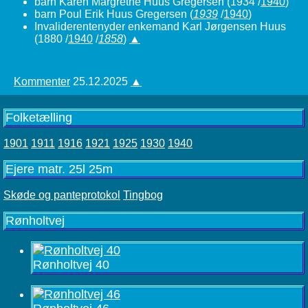
barn Karen Margrethe Huus Gregersen
(1934 /
1940
)
barn Poul Erik Huus Gregersen
(
1939
/
1940
)
Invaliderentenyder enkemand Karl Jørgensen Huus
(1880 /
1940
/
1858
)
▲
Kommenter
25.12.2025
▲
Folketælling
1901
1911
1916
1921
1925
1930
1940
Ejere matr. 25l 25m
Skøde og panteprotokol
Tingbog
Rønholtvej
Rønholtvej 40