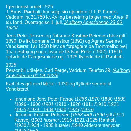
Ejendomshandel 1925
J. Buus, Rønholt, har solgt sin ejendom til J. P. Færge,
Veddum fra 21,750 kr. Avl og besætning følger med. Areal 9
tdr. land. Overtagelse 1. juli.
/Aalborg Amtstidende 23-06-
1925/
Jens Peter Jensen og Johanne Kri
stine
Petersen blev gift i
1890. De fik børnene Christian (1892) og Agnes Sørine i
Vandkæret. I år 1900 blev de forpagtere på Trommelholtvej
15a i Solbjerg sogn, hvor de fik Karl Peter (1902). I 1910
opførte de
Færgesminde
og i 1925 flyttede de til Rønholt.
1925
Personbil udlejes. Carl Ferge, Veddum. Telefon 29.
/Aalborg
Amtstidende 01-09-1925/
Karl blev gift med Mette i 1930 og flyttede senere til
Vandkæret
.
landmand Jens Peter Færge
(
1866
/
1870
/
1880
/
1890
/
1896 - 1900
/
1901
/
1910 - 1928
/
1911
/
1916
/
1921
/
1925
/
1928 - 1934
/
1930
/
1933
/
1933
)
Johanne Kirstine Petersen
(
1868 født
/
1890 gift
/
1911
Kærvej
/
1901 husmor
/
1916
/
1921
/
1925 Rønholt
/
1930
/
1934 - 1938 husejer
/
1940 Aldersrentenyder
/
1952 Død
)