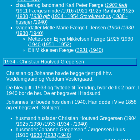
chauffør og landmand Karl Peter Færge
(
1902 født
/
1911 Færgesminde
/
1916
/
1921
/
1925 Rønholt
/
1925
/
1930
/
1930 gift
/
1934 - 1954 Storekærshus
/
1938 -
husejer
/
1940
)
svigerdatter Mette Marie Færge f. Jensen
(
1906
/
1930
/
1930
/
1940
)
Mettes søn Ejner Mikkelsen Færge
(
1926
/
1930
/
1940
/
1951 - 1952
)
Eli Mikkelsen Færge
(
1931
/
1940
)
1934 - Christian Houtved Gregersen
Christian og Johanne havde begge tjent på hhv.
Veddumgaard
og
Veddum Vestergaard
.
De blev gift i 1933 og flyttede til Terndup, hvor de fik 2 børn. I
1940 bor de her. De er begravet i Hadsund.
Johannes far boede hos dem i 1940. Han døde i Vive 1858
og er begravet i Solbjerg.
husmand husfader Christian Houtved Gregersen (1904
/
1925
/
1930
/
1933
/
1934 -
/
1940
)
husmoder Johanne Gregersen f. Jørgensen Huus
(1910 /
1930
/
1933
/
1940
)