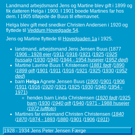
Landmand arbejdsmand Jens og Martine blev gift i 1899 og
fik datteren Helga i 1900. I 1901 boede Martines far hos
dem. I 1905 tilføjede de Buus til efternavnet.
Helga blev gift med snedker Christen Andersen i 1920 og
flyttede til
Veddum Hovedgade 54
.
Jens og Martine flyttede til
Hovedgaden 1a
i 1925.
landmand, arbejdsmand Jens Jensen Buus
(1877
/
1906 - 1928 ejer
/
1911
/
1916
/
1921
/
1925
/
1925
hussalg
/
1930
/
1940
/
1944 - 1954 husejer
/
1952 død
)
Martine Lavrine Buus f. Kristensen
(
1881 født
/
1890
/
1899 gift
/
1901
/
1911
/
1916
/
1921
/
1925
/
1930
/
1952
død
)
barn
Helga
Agnete Jensen Buus
(
1900
/
1901
/
1906
/
1911
/
1916
/
1920
/
1921
/
1925
/
1930
/
1940
/
1954 -
1971
)
hendes barn Linda Christensen
(
1920 født
/
1925
barn
/
1930
/
1940 gift
/
1940
/
1971 - 1988 husejer
/
1972 luftfoto
)
Martines far enkemand Christen Christensen
(
1840
/
1870
/
1874 - 1893
/
1880
/
1901
/
1906
/
1911
)
1928 - 1934 Jens Peter Jensen Færge