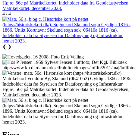
4 / 4
❮
❯
Ejere