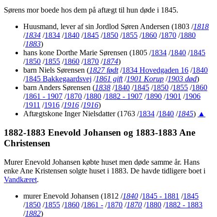
Sørens mor boede hos dem på aftægt til hun døde i 1845.
Huusmand, lever af sin Jordlod Søren Andersen
(1803 /
1818
/
1834
/
1834
/
1840
/
1845
/
1850
/
1855
/
1860
/
1870
/
1880
/
1883
)
hans kone Dorthe Marie Sørensen
(1805 /
1834
/
1840
/
1845
/
1850
/
1855
/
1860
/
1870
/
1874
)
barn Niels Sørensen
(
1827 født
/
1834 Hovedgaden 16
/
1840
/
1845 Bakkegaardsvej
/
1861 gift
/
1901 Korup
/
1903 død
)
barn Anders Sørensen
(
1838
/
1840
/
1845
/
1850
/
1855
/
1860
/
1861 - 1907
/
1870
/
1880
/
1882 - 1907
/
1890
/
1901
/
1906
/
1911
/
1916
/
1916
/
1916
)
Aftægtskone Inger Nielsdatter
(1763 /
1834
/
1840
/
1845
)
▲
1882-1883 Enevold Johansen
og
1883-1883 Ane
Christensen
Murer Enevold Johansen købte huset men døde samme år. Hans
enke Ane Kristensen solgte huset i 1883. De havde tidligere boet i
Vandkæret
.
murer Enevold Johansen
(1812 /
1840
/
1845 - 1881
/
1845
/
1850
/
1855
/
1860
/
1861 -
/
1870
/
1870
/
1880
/
1882 - 1883
/
1882
)