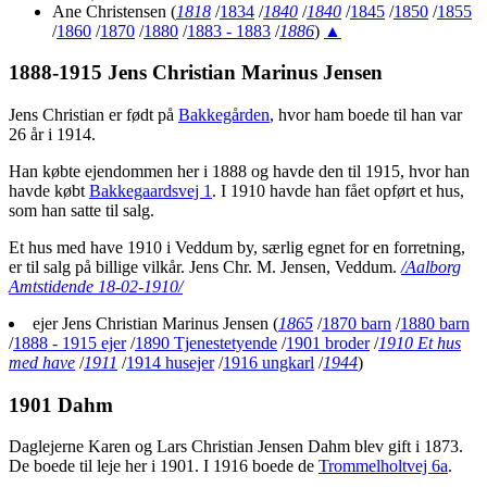
Ane Christensen
(
1818
/
1834
/
1840
/
1840
/
1845
/
1850
/
1855
/
1860
/
1870
/
1880
/
1883 - 1883
/
1886
)
▲
1888-1915 Jens Christian Marinus Jensen
Jens Christian er født på
Bakkegården
, hvor ham boede til han var
26 år i 1914.
Han købte ejendommen her i 1888 og havde den til 1915, hvor han
havde købt
Bakkegaardsvej 1
. I 1910 havde han fået opført et hus,
som han satte til salg.
Et hus med have 1910 i Veddum by, særlig egnet for en forretning,
er til salg på billige vilkår. Jens Chr. M. Jensen, Veddum.
/Aalborg
Amtstidende 18-02-1910/
ejer Jens Christian Marinus Jensen
(
1865
/
1870 barn
/
1880 barn
/
1888 - 1915 ejer
/
1890 Tjenestetyende
/
1901 broder
/
1910 Et hus
med have
/
1911
/
1914 husejer
/
1916 ungkarl
/
1944
)
1901 Dahm
Daglejerne Karen og Lars Christian Jensen Dahm blev gift i 1873.
De boede til leje her i 1901. I 1916 boede de
Trommelholtvej 6a
.