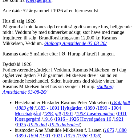
De kom fra
Kæragergård
.
Ane døde 52 år gammel i 1926 af en hjernesvulst.
Hus til salg 1926
På grund af min kones død er mit så godt som nye hus, beliggende
midt i Veddum by med udmærket udsigt, stor have med mange
frugttræer, til salg. Brandforsikringssum 12,000 kr. Rasmus
Mikkelsen, Veddum.
/Aalborg Amtstidende 05-03-26/
Rasmus døde 5 månder efter i Ø. Hurup af kræft i tungen.
Dødsfald 1926
Forhenværende gårdejer i Veddum, Rasmus Mikkelsen, er i dag
afgået ved døden 70 år gammel. Mikkelsen drev i sin tid en
omfattende hestehandel. Siden hustruens død sidste vinter, har
Rasmus Mikkelsen boet hos sin svoger i Hurup.
/Aalborg
Amtstidende 03-08-26/
Hestehandler Husfader Rasmus Peter Mikkelsen
(
1850 født
/
1883 gift
/
1883 - 1891 Hyltgården
/
1890
/
1890 - 1904
Mosebakgård
/
1894 gift
/
1901
/
1903 Løsøreauktion
/
1911
Kæragergård
/
1916
/
1916 - 1926 Hovedgaden 16
/
1921
/
1925
/
1926 død
/
1926 dødsattest
)
husmoder Ane Mathilde Mikkelsen f. Larsen
(
1873
/
1880
/
1890
/
1894
/
1901
/
1921
/
1925
/
1926
/
1926
)