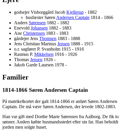
godsejer Visborggård Jacob
Kjellerup
- 1882
husfæster Søren
Andersen Captain
1814 - 1866
Anders
Sørensen
1882 - 1882
Enevold
Johansen
1882 - 1883
Ane
Christensen
1883 - 1883
gårdejer Jens
Thomsen
1883 - 1888
Jens Christian Marinus
Jensen
1888 - 1915
o.r. sagfører P. Svanholm 1915 - 1916
Rasmus P.
Mikkelsen
1916 - 1926
Thomas
Jensen
1926 -
Jakob Garde Laursen 1978 -
Familier
1814-1866 Søren Andersen Captain
På matrikelkortet der galt 1814-1866 er anført Søren Andersen
Captain. De må være Søren Andersen, der levede 1802-1883.
Han var gift med Dorthe Marie Sørensen fra Aalborg. De fik to
sønner. Anders købte husmandsstedet efter sin far. Han beholdt
jorden men solgte huset.