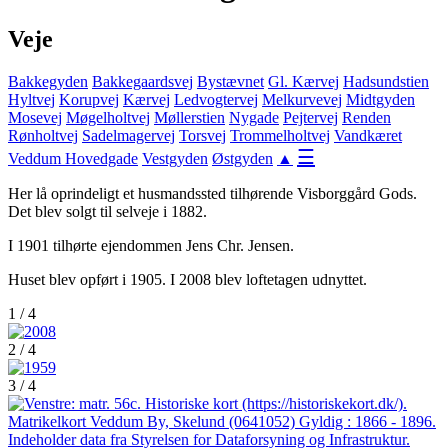
Veje
Bakkegyden
Bakkegaardsvej
Bystævnet
Gl. Kærvej
Hadsundstien
Hyltvej
Korupvej
Kærvej
Ledvogtervej
Melkurvevej
Midtgyden
Mosevej
Møgelholtvej
Møllerstien
Nygade
Pejtervej
Renden
Rønholtvej
Sadelmagervej
Torsvej
Trommelholtvej
Vandkæret
☰
Veddum Hovedgade
Vestgyden
Østgyden
▲
Her lå oprindeligt et husmandssted tilhørende Visborggård Gods.
Det blev solgt til selveje i 1882.
I 1901 tilhørte ejendommen Jens Chr. Jensen.
Huset blev opført i 1905. I 2008 blev loftetagen udnyttet.
1 / 4
2 / 4
3 / 4