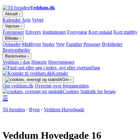
Veddum.dk
Aktuelt ›
Kalender
Avis
Vejret
Vejviser ›
Foreninger
Erhverv
Institutioner
Forsyning
Kort opland
Kort midtby
Billeder ›
Oplandet
Midtbyen
Steder
Veje
Familier
Personer
Bybilleder
Begivenheder
Beskrivelse ›
Veddum i dag
Historie
Henvisninger
Søg
Kontakt
Om ›
Om veddum.dk
Oversigt over hjemmesiden
Cookies
Statistik for besøg
☰
Til forsiden
›
Byen
›
Veddum Hovedgade
Veddum Hovedgade 16