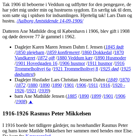
Tak 1906 til beboerne i Veddum og udflytter for den pengegave, de
har ydet mig under min og hustruens sygdom. En særlig tak til dem,
som satte sig i spidsen for indsamlingen. Hjertelig tak! Lars Dam og
hustru.
/Aalborg Amtstidende 14-09-1906/
Datteren Ane Mathilde drog til København i 1906, blev gift i 1908
og døde derovre 77 år gammel i 1962.
Daglejer Karen Maren Jensen Dahm f. Jensen
(
1845 født
/
1850 plejebarn
/
1859 konfirmeret
/
1860 Dokkedal
/
1870
Vandkæret
/
1872 gift
/
1880 Veddum kær
/
1890 Husmoder
/
1901 Hovedgaden 16
/
1906 husmor
/
1911 husmor
/
1916
Trommelholtvej 6a
/
1921 Trommelholtvej 8
/
1925 død
/
1925
dødsattest
)
Daglejer Husfader Lars Christian Jensen Dahm
(
1849
/
1870
/
1872
/
1880
/
1890
/
1890
/
1901
/
1906
/
1911
/
1916
/
1920 -
1926
/
1921
/
1939
)
barn Ane Mathilde Jensen
(
1885
/
1890
/
1899
/
1901
/
1906
/
1908
)
▲
1916-1926 Rasmus Peter Mikkelsen
I 1916 boede her tidligere gårdejer, nu hestehandler Rasmus Peter
og hans kone Matilde Mikkelsen her sammen med hendes mor Else.