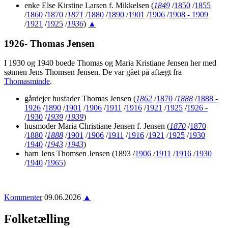
enke Else Kirstine Larsen f. Mikkelsen
(
1849
/
1850
/
1855
/
1860
/
1870
/
1871
/
1880
/
1890
/
1901
/
1906
/
1908 - 1909
/
1921
/
1925
/
1936
)
▲
1926- Thomas Jensen
I 1930 og 1940 boede Thomas og Maria Kristiane Jensen her med
sønnen Jens Thomsen Jensen. De var gået på aftægt fra
Thomasminde
.
gårdejer husfader Thomas Jensen
(
1862
/
1870
/
1888
/
1888 -
1926
/
1890
/
1901
/
1906
/
1911
/
1916
/
1921
/
1925
/
1926 -
/
1930
/
1939
/
1939
)
husmoder Maria Christiane Jensen f. Jensen
(
1870
/
1870
/
1880
/
1888
/
1901
/
1906
/
1911
/
1916
/
1921
/
1925
/
1930
/
1940
/
1943
/
1943
)
barn Jens Thomsen Jensen
(1893 /
1906
/
1911
/
1916
/
1930
/
1940
/
1965
)
Kommenter
09.06.2026
▲
Folketælling