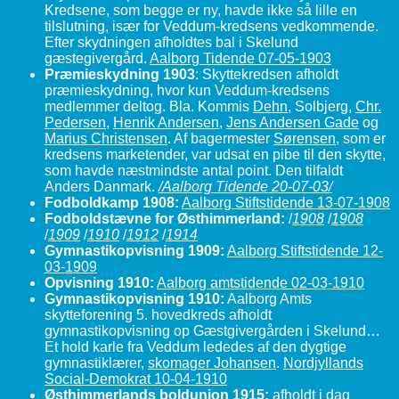
Kredsene, som begge er ny, havde ikke så lille en
tilslutning, især for Veddum-kredsens vedkommende.
Efter skydningen afholdtes bal i Skelund
gæstegivergård.
Aalborg Tidende 07-05-1903
Præmieskydning 1903
: Skyttekredsen afholdt
præmieskydning, hvor kun Veddum-kredsens
medlemmer deltog. Bla. Kommis
Dehn
, Solbjerg,
Chr.
Pedersen
,
Henrik Andersen
,
Jens Andersen Gade
og
Marius Christensen
. Af bagermester
Sørensen
, som er
kredsens marketender, var udsat en pibe til den skytte,
som havde næstmindste antal point. Den tilfaldt
Anders Danmark.
/Aalborg Tidende 20-07-03/
Fodboldkamp 1908:
Aalborg Stiftstidende 13-07-1908
Fodboldstævne for Østhimmerland:
/
1908
/
1908
/
1909
/
1910
/
1912
/
1914
Gymnastikopvisning 1909:
Aalborg Stiftstidende 12-
03-1909
Opvisning 1910:
Aalborg amtstidende 02-03-1910
Gymnastikopvisning 1910:
Aalborg Amts
skytteforening 5. hovedkreds afholdt
gymnastikopvisning op Gæstgivergården i Skelund…
Et hold karle fra Veddum lededes af den dygtige
gymnastiklærer,
skomager Johansen
.
Nordjyllands
Social-Demokrat 10-04-1910
Østhimmerlands boldunion 1915:
afholdt i dag