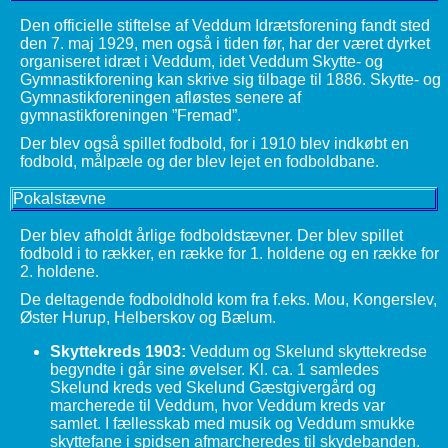
Den officielle stiftelse af Veddum Idrætsforening fandt sted
den 7. maj 1929, men også i tiden før, har der været dyrket
organiseret idræt i Veddum, idet Veddum Skytte- og
Gymnastikforening kan skrive sig tilbage til 1886. Skytte- og
Gymnastikforeningen afløstes senere af
gymnastikforeningen ”Fremad”.
Der blev også spillet fodbold, for i 1910 blev indkøbt en
fodbold, målpæle og der blev lejet en fodboldbane.
Pokalstævne
Der blev afholdt årlige fodboldstævner. Der blev spillet
fodbold i to rækker, en række for 1. holdene og en række for
2. holdene.
De deltagende fodboldhold kom fra f.eks. Mou, Kongerslev,
Øster Hurup, Helberskov og Bælum.
Skyttekreds 1903:
Veddum og Skelund skyttekredse
begyndte i går sine øvelser. Kl. ca. 1 samledes
Skelund kreds ved Skelund Gæstgivergård og
marcherede til Veddum, hvor Veddum kreds var
samlet. I fællesskab med musik og Veddum smukke
skyttefane i spidsen afmarcheredes til skydebanden.