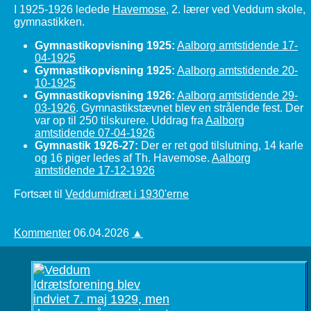
I 1925-1926 ledede
Havemose
, 2. lærer ved Veddum skole,
gymnastikken.
Gymnastikopvisning 1925:
Aalborg amtstidende 17-
04-1925
Gymnastikopvisning 1925:
Aalborg amtstidende 20-
10-1925
Gymnastikopvisning 1926:
Aalborg amtstidende 29-
03-1926
. Gymnastikstævnet blev en strålende fest. Der
var op til 250 tilskurere. Uddrag fra
Aalborg
amtstidende 07-04-1926
Gymnastik 1926-27:
Der er ret god tilslutning, 14 karle
og 16 piger ledes af Th. Havemose.
Aalborg
amtstidende 17-12-1926
Fortsæt til
Veddumidræt i 1930'erne
Kommenter
06.04.2026
▲