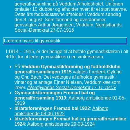
generalforsamling på Veddum Afholdshotel. Unionen
omfatter 10 klubber og afholder hvert år et stort stævne.
Dette års fodboldstævne afholdes i Veddum søndag
den 8. august. Som formand og overdommer
genvalgtes
Arthur Jørgensen
, Veddum.
Nordjyllands
Social-Demokrat 27-07-1915
Læreren hyres til gymnastik
I 1914 – 1915, er der penge til at betale gymnastiklæren i alt
40 kr. for at lede gymnastikken i en vintersæson.
På
Veddum Gymnastikforening og fodboldklubs
generalforsamlingen 1915
valgtes
Frederik Gylche
og
Chr. Bach
. Det vedtoges af afholde gymnastik i
vinter og at antage Ejnar Nielsen, Veddum kær som
lærer.
/Nordjyllands Social-Demokrat 17-11-1915/
Gymnastikforeningen Fremad bal og
generalforsamling 1919:
Aalborg amtstidende 01-05-
1919
Idrætsforeningen Fremad bal 1922:
Aalborg
amtstidende 08-06-1922
Idrætsforeningen Fremad bal og generalforsamline
1924:
Aalborg amtstidende 29-08-1924