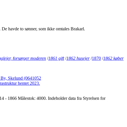
l. De havde to sønner, som ikke omtales Brakarl.
glejer, forsørger moderen
/
1861 gift
/
1862 husejer
/
1870
/
1862 køber