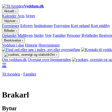
Veddum.dk
Aktuelt ›
Kalender
Avis
Vejret
Vejviser ›
Foreninger
Erhverv
Institutioner
Forsyning
Kort opland
Kort midtby
Billeder ›
Oplandet
Midtbyen
Steder
Veje
Familier
Personer
Bybilleder
Begiven
Beskrivelse ›
Veddum i dag
Historie
Henvisninger
Søg
Om ›
Om veddum.dk
Oversigt over hjemmesiden
☰
Til forsiden
›
Familier
Brakarl
Bytur