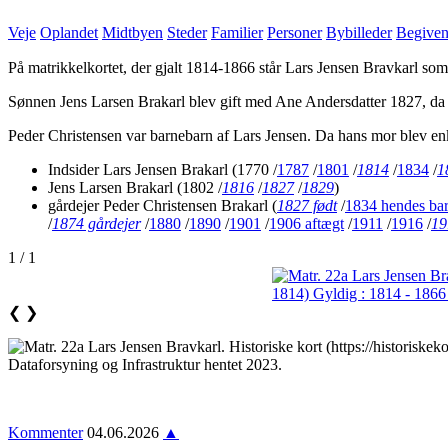
Veje
Oplandet
Midtbyen
Steder
Familier
Personer
Bybilleder
Begiven
På matrikkelkortet, der gjalt 1814-1866 står Lars Jensen Bravkarl so
Sønnen Jens Larsen Brakarl blev gift med Ane Andersdatter 1827, d
Peder Christensen var barnebarn af Lars Jensen. Da hans mor blev e
Indsider Lars Jensen Brakarl
(1770 /
1787
/
1801
/
1814
/
1834
/
1
Jens Larsen Brakarl
(1802 /
1816
/
1827
/
1829
)
gårdejer Peder Christensen Brakarl
(
1827 født
/
1834 hendes ba
/
1874 gårdejer
/
1880
/
1890
/
1901
/
1906 aftægt
/
1911
/
1916
/
19
1 / 1
❮
❯
Kommenter
04.06.2026
▲