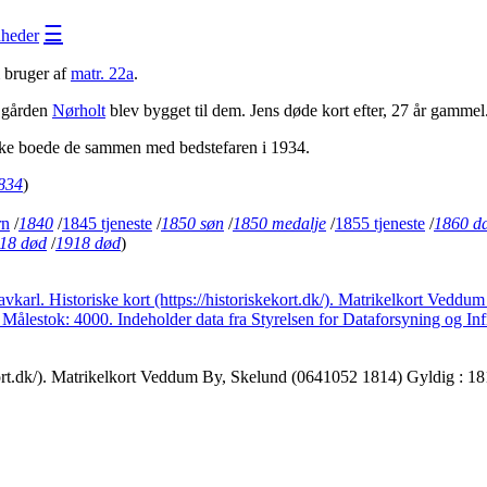
☰
heder
m bruger af
matr. 22a
.
a gården
Nørholt
blev bygget til dem. Jens døde kort efter, 27 år gamme
nke boede de sammen med bedstefaren i 1934.
834
)
rn
/
1840
/
1845 tjeneste
/
1850 søn
/
1850 medalje
/
1855 tjeneste
/
1860 da
18 død
/
1918 død
)