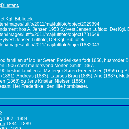
2
m
1862 - 1884
sen
1884 - 1889
889 - 1919