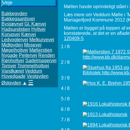
Veje
Møllen havde oprindeligt stået i 
Bakkegyden
Læs mere om Veddum Mølle i 'Møl
Bakkegaardsvej
Mariagerfjord Kommune 2012 (Ka
Bystævnet
Gl. Kærvej
Møllen er bygget på toppen af en
Hadsundstien
Hyltvej
konstaterede, at det er en aflade
Korupvej
Kærvej
120409-5
Ledvogtervej
Melkurvevej
Midtgyden
Mosevej
1 / 8
Møgelholtvej
Møllerstien
Nygade
Pejtervej
Renden
Rønholtvej
Sadelmagervej
2 / 8
Torsvej
Trommelholtvej
Vandkæret
Veddum
Hovedgade
Vestgyden
3 / 8
☰
Østgyden
▲
4 / 8
5 / 8
6 / 8
7 / 8