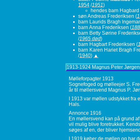
1954
/
1951
)
hendes barn Hagbard 
søn Andreas Frederiksen
(
1
barn Laurids Bragh Ingema
barn Anna Frederiksen
(
188
barn Betty Sørine Frederik
/
1965 død
)
barn Hagbart Frederiksen
(
barn Karen Hariet Bragh Fr
/
1940
)
▲
1913-1924 Magnus Peter Jørge
Mølleforpagter 1913
Sognefoged og mølleejer S. Fred
år til møllersvend Magnus P. J
I 1913 var møllen udstykket fra
Hals.
Annonce 1916
En møllersvend kan på grund af i
vil mulig blive foretrukket. Ken
søges af en, der bliver hjemsen
I 1919 køber de møllen og har de