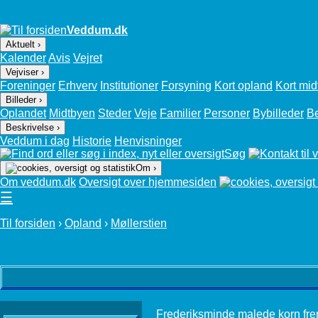
Veddum.dk
Aktuelt ›
Kalender
Avis
Vejret
Vejviser ›
Foreninger
Erhverv
Institutioner
Forsyning
Kort opland
Kort mid
Billeder ›
Oplandet
Midtbyen
Steder
Veje
Familier
Personer
Bybilleder
B
Beskrivelse ›
Veddum i dag
Historie
Henvisninger
Søg
Om ›
Om veddum.dk
Oversigt over hjemmesiden
☰
Til forsiden
›
Opland
›
Møllerstien
Frederiksminde malede korn frem