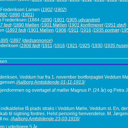
Frederiksen Larsen
(
1902
/
1902
)
882
/
1890
/
1901
)
n Frederiksen
(1884 /
1890
/
1901
/
1905 udvandret
)
7 født
/
1890 Møllen
/
1901 Møllen
/
1901 konfirmeret
/
1951 død
)
sen
(
1893 født
/
1901 Møllen
/
1906
/
1911
/
1916
/
1935 portræt
/
195
1895
/
1897
/
dødsannonce
)
ederiksen
(
1906 født
/
1911
/
1916
/
1921
/
1925
/
1930
/
1935 husej
nsen
eriksen, Veddum har fra 1. november bortforpagtet Veddum Møll
ørgensen
/Aalborg Amtstidende 01-11-1913/
 ejendommen og overtaget af møller Magnus P. (24 år) og Petra J
ndkaldelse få plads straks i Veddum Mølle, Veddum st. En, der s
dskab til sigtning fordres. Helst personlig henvendelse. M. Jørg
dt nu.
/Aalborg Amtstidende 23-03-1916/
n i yderligere 5 år.