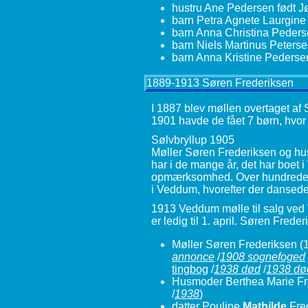
hustru Ane Pedersen født 
barn Petra Agnete Laurgine
barn Anna Christina Peder
barn Niels Martinus Peters
barn Anna Kristine Pederse
1889-1913 Søren Frederiksen
I 1887 blev møllen overtaget af 
1901 havde de fået 7 børn, hvor a
Sølvbryllup 1905
Møller Søren Frederiksen og hust
har i de mange år, det har boet
opmærksomhed. Over hundrede me
i Veddum, hvorefter der dansedes
1913 Veddum mølle til salg ved V
er ledig til 1. april. Søren Frede
Møller Søren Frederiksen
(1
annonce
/
1908 sognefoged
tingbog
/
1938 død
/
1938 død
Husmoder Berthea Marie Fre
/
1938
)
datter Pouline
Mathilde
Fre