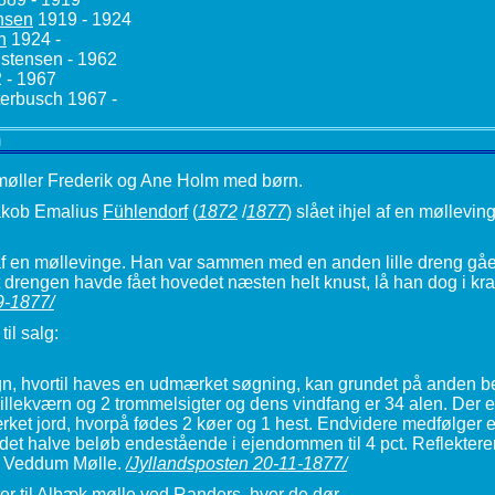
nsen
1919 - 1924
n
1924 -
istensen - 1962
 - 1967
terbusch 1967 -
m
 møller Frederik og Ane Holm med børn.
Jakob Emalius
Fühlendorf
(
1872
/
1877
) slået ihjel af en møllevin
 af en møllevinge. Han var sammen med en anden lille dreng gået
 drengen havde fået hovedet næsten helt knust, lå han dog i kra
9-1877/
il salg:
gn, hvortil haves en udmærket søgning, kan grundet på anden be
llekværn og 2 trommelsigter og dens vindfang er 34 alen. Der 
ærket jord, hvorpå fødes 2 køer og 1 hest. Endvidere medfølge
 det halve beløb endestående i ejendommen til 4 pct. Reflektere
m. Veddum Mølle.
/Jyllandsposten 20-11-1877/
er til Albæk mølle ved Randers, hvor de dør.