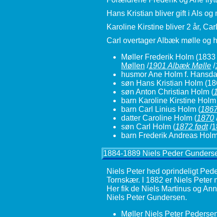
Hans Kristian bliver gift i Als og
Karoline Kirstine bliver 2 år, 
Carl overtager Albæk mølle og ha
Møller Frederik Holm
(1833 
Møllen
/
1901 Albæk Mølle
/
husmor Ane Holm f. Hansda
søn Hans Kristian Holm
(18
søn Anton Christian Holm
(
barn Karoline Kirstine Holm
barn Carl Linius Holm
(
186
datter Caroline Holm
(
1870
søn Carl Holm
(
1872 født
/
1
barn Frederik Andreas Hol
1884-1889 Niels Peder Gunders
Niels Peter hed oprindeligt Ped
Tornskær. I 1882 er Niels Peter 
Her fik de Niels Martinus og Ann
Niels Peter Gundersen.
Møller Niels Peter Pederse