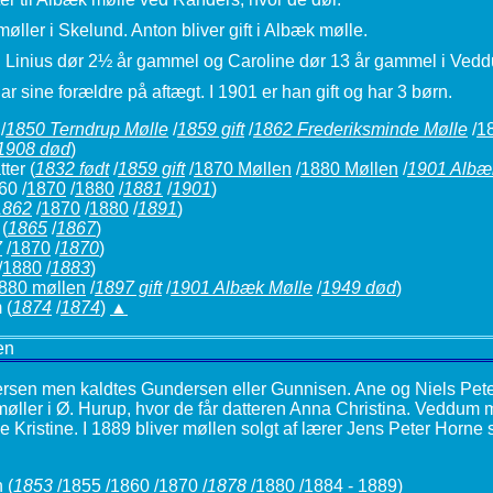
 møller i Skelund. Anton bliver gift i Albæk mølle.
Carl Linius dør 2½ år gammel og Caroline dør 13 år gammel i Ved
r sine forældre på aftægt. I 1901 er han gift og har 3 børn.
/
1850 Terndrup Mølle
/
1859 gift
/
1862 Frederiksminde Mølle
/
1
1908 død
)
tter
(
1832 født
/
1859 gift
/
1870 Møllen
/
1880 Møllen
/
1901 Albæ
60 /
1870
/
1880
/
1881
/
1901
)
1862
/
1870
/
1880
/
1891
)
(
1865
/
1867
)
7
/
1870
/
1870
)
/
1880
/
1883
)
880 møllen
/
1897 gift
/
1901 Albæk Mølle
/
1949 død
)
m
(
1874
/
1874
)
▲
en
ersen men kaldtes Gundersen eller Gunnisen. Ane og Niels Peter 
møller i Ø. Hurup, hvor de får datteren Anna Christina. Veddum 
e Kristine. I 1889 bliver møllen solgt af lærer Jens Peter Horne
n
(
1853
/
1855
/
1860
/
1870
/
1878
/
1880
/
1884 - 1889
)