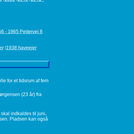
6 - 1965 Pejtervej 8
er
/
1938 haveejer
e for et tidsrum af fem
ørgensen (23 år) fra
kal indkaldes til juni,
ensen. Pladsen kan også