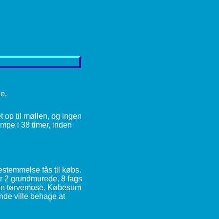
ge.
 op til møllen, og ingen
mpe i 38 timer, inden
stemmelse fås til købs.
er 2 grundmurede, 8 fags
r en tørvemose. Købesum
nde ville behage at