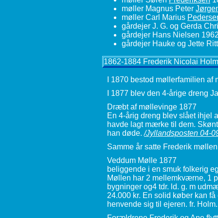
møller Magnus Peter
Jørge
møller Carl Marius
Pederse
gårdejer J. G. og Gerda Chr
gårdejer Hans Nielsen 1962
gårdejer Hauke og Jette Rit
1862-1884 Frederik Nicolai Hol
I 1870 bestod møllerfamilien af
I 1877 blev den 4-årige dreng 
Dræbt af møllevinge 1877
En 4-årig dreng blev slået ihjel
havde lagt mærke til dem. Skønt
han døde.
/Jyllandsposten 04-0
Samme år satte Frederik møllen t
Veddum Mølle 1877
beliggende i en smuk folkerig e
Møllen har 2 mellemkværne, 1 pi
bygninger og4 tdr. ld. g. m udm
24.000 kr. En solid køber kan få
henvende sig til ejeren. fr. Hol
Forældrene Frederik og Ane flytt