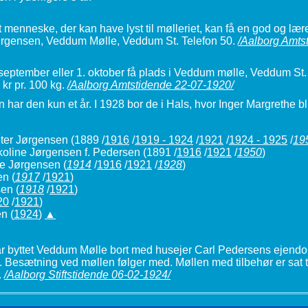
 menneske, der kan have lyst til mølleriet, kan få en god og lær
 Jørgensen, Veddum Mølle, Veddum St. Telefon 50.
/Aalborg Amts
 september eller 1. oktober få plads i Veddum mølle, Veddum St. 
 kr pr. 100 kg.
/Aalborg Amtstidende 22-07-1920/
har den kun et år. I 1928 bor de i Hals, hvor Inger Margrethe bl
ter Jørgensen
(1889 /
1916
/
1919 - 1924
/
1921
/
1924 - 1925
/
19
koline Jørgensen f. Pedersen
(1891 /
1916
/
1921
/
1950
)
ne Jørgensen
(
1914
/
1916
/
1921
/
1928
)
en
(
1917
/
1921
)
sen
(
1918
/
1921
)
20
/
1921
)
n (
1924
)
▲
 byttet Veddum Mølle bort med husejer Carl Pedersens ejendo
 Besætning ved møllen følger med. Møllen med tilbehør er sat ti
.
/Aalborg Stiftstidende 06-02-1924/