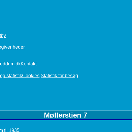
tby
egivenheder
Kontakt
Cookies
Statistik for besøg
Møllerstien 7
 til 1935.