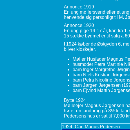
Annonce 1919
En ung møllersvend eller et ungt
henvende sig personligt til M.
Annonce 1920
En ung pige 14-17 år, kan fra 1.
15 sække bygmel er til salg a 60
I 1924 køber de Østgyden 6, men 
bliver kioskejer.
Møller Husfader Magnus Pe
husmoder Petra Martinie Ni
barn Inger Margrethe Jørgi
barn Niels Kristian Jørgens
barn Petra Nicoline Jørgen
barn Jørgen Jørgensen
(
19
barn Ejvind Martin Jørgense
Bytte 1924
Mølleejer Magnus Jørgensen har
hører en landbrug på 3½ td land.
Pedersens hus er sat til 7,000 kr
1924- Carl Marius Pedersen