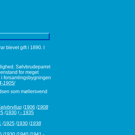
 blevet gift i 1890. I
tlighed. Sølvbrudeparret
genstand for meget
 i forsamlingsbygningen
4-1905/
Pladsen som møllersvend
ølvbryllup
/
1906
/
1908
25
/
1930
/
- 1935
1
/
1925
/
1930
/
1938
5
/
1930
/
1940
/
1941 -