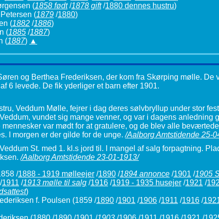
Jørgensen
(
1858 født
/
1878 gift
/
1880 dennes hustru
)
 Petersen
(
1879
/
1880
)
sen
(
1882
/
1886
)
en
(
1885
/
1887
)
n
(
1887
)
▲
Søren og Berthea Frederiksen, der kom fra Skørping mølle. De var
f 6 levede. De fik yderliger et barn efter 1901.
ru, Veddum Mølle, fejrer i dag deres sølvbryllup under stor fes
 i Veddum, vundet sig mange venner, og var i dagens anledning 
nnesker var mødt for at gratulere, og de blev alle beværtede
. I morgen er der gilde for de unge.
/Aalborg Amtstidende 25-0
eddum St. med 1. kl.s jord til. I mangel af salg forpagtning. 
riksen.
/Aalborg Amtstidende 23-01-1913/
858 /
1888 - 1919 mølleejer
/
1890
/
1894 annonce
/
1901
/
1905 S
/
1911
/
1913 mølle til salg
/
1916
/
1919 - 1935 husejer
/
1921
/
19
sattest
)
deriksen f. Poulsen
(1859 /
1890
/
1901
/
1906
/
1911
/
1916
/
192
deriksen
(1880 /
1890
/
1901
/
1903
/
1906
/
1911
/
1916
/
1921
/
192