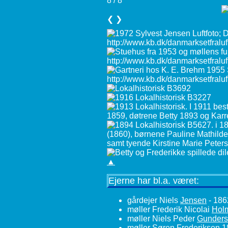
8 / 8
❮
❯
▲
Ejerne har bl.a. været:
gårdejer Niels
Jensen
- 186
møller Frederik Nicolai
Hol
møller Niels Peder
Gunder
møller Søren
Frederiksen
1