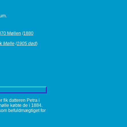
dum.
870 Møllen
/
1880
k Mølle
/
1905 død
)
fik datteren Petra i
mølle købte de i 1884.
 som befuldmægtiget for