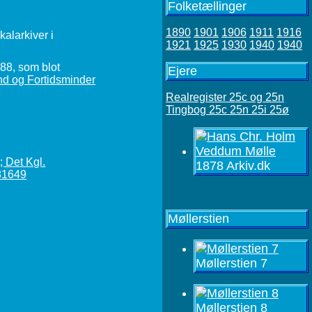
Folketællinger
1890
1901
1906
1911
1916
alarkiver i
1921
1925
1930
1940
1940
888, som blot
Ejere
nd og Fortidsminder
Realregister 25c og 25n
Tingbog 25c 25n 25i 25ø
1878 Arkiv.dk
Møllerstien
Møllerstien 7
Møllerstien 8