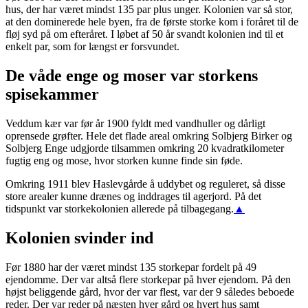
hus, der har været mindst 135 par plus unger. Kolonien var så stor,
at den dominerede hele byen, fra de første storke kom i foråret til de
fløj syd på om efteråret. I løbet af 50 år svandt kolonien ind til et
enkelt par, som for længst er forsvundet.
De våde enge og moser var storkens
spisekammer
Veddum kær var før år 1900 fyldt med vandhuller og dårligt
oprensede grøfter. Hele det flade areal omkring Solbjerg Birker og
Solbjerg Enge udgjorde tilsammen omkring 20 kvadratkilometer
fugtig eng og mose, hvor storken kunne finde sin føde.
Omkring 1911 blev Haslevgårde å uddybet og reguleret, så disse
store arealer kunne drænes og inddrages til agerjord. På det
tidspunkt var storkekolonien allerede på tilbagegang.
▲
Kolonien svinder ind
Før 1880 har der været mindst 135 storkepar fordelt på 49
ejendomme. Der var altså flere storkepar på hver ejendom. På den
højst beliggende gård, hvor der var flest, var der 9 således beboede
reder. Der var reder på næsten hver gård og hvert hus samt