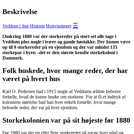
Beskrivelse
☰
Veddum i dag
Historie
Henvisninger
Omkring 1880 var der storkereder på stort set alle tage i
Veddum plus nogle i træer og gamle høstakke. Der kunne være
op til 9 storkereder på en ejendom og der var mindst 135
storkepar i byen –det er den største kendte storkekoloni i
Danmark.
Folk huskede, hvor mange reder, der har
været på hvert hus
Karl O. Pedersen bad i 1915 nogle af Veddums ældste beboere
fortælle, hvad de kunne huske om storkene. For at få et indtryk af
koloniens størrelse bad han hver enkelt fortælle, hvor mange
beboede reder, der var på hver ejendom.
Storkekolonien var på sit højeste før 1880
Før 1880 var der en eller flere storkereder på næste hver gård og