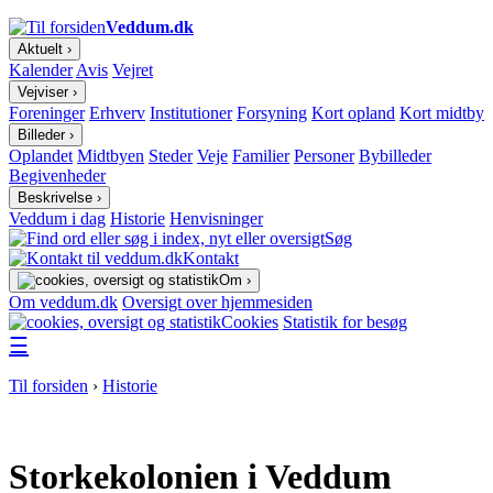
Veddum.dk
Aktuelt ›
Kalender
Avis
Vejret
Vejviser ›
Foreninger
Erhverv
Institutioner
Forsyning
Kort opland
Kort midtby
Billeder ›
Oplandet
Midtbyen
Steder
Veje
Familier
Personer
Bybilleder
Begivenheder
Beskrivelse ›
Veddum i dag
Historie
Henvisninger
Søg
Kontakt
Om ›
Om veddum.dk
Oversigt over hjemmesiden
Cookies
Statistik for besøg
☰
Til forsiden
›
Historie
Storkekolonien i Veddum