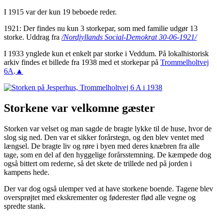
I 1915 var der kun 19 beboede reder.
1921: Der findes nu kun 3 storkepar, som med familie udgør 13
storke. Uddrag fra
/Nordjyllands Social-Demokrat 30-06-1921/
I 1933 ynglede kun et enkelt par storke i Veddum. På lokalhistorisk
arkiv findes et billede fra 1938 med et storkepar på
Trommelholtvej
6A
.
▲
Storkene var velkomne gæster
Storken var velset og man sagde de bragte lykke til de huse, hvor de
slog sig ned. Den var et sikker forårstegn, og den blev ventet med
længsel. De bragte liv og røre i byen med deres knæbren fra alle
tage, som en del af den hyggelige forårsstemning. De kæmpede dog
også bittert om rederne, så det skete de trillede ned på jorden i
kampens hede.
Der var dog også ulemper ved at have storkene boende. Tagene blev
oversprøjtet med ekskrementer og føderester flød alle vegne og
spredte stank.