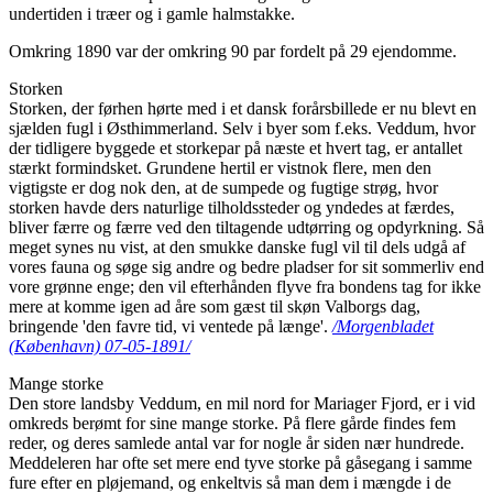
undertiden i træer og i gamle halmstakke.
Omkring 1890 var der omkring 90 par fordelt på 29 ejendomme.
Storken
Storken, der førhen hørte med i et dansk forårsbillede er nu blevt en
sjælden fugl i Østhimmerland. Selv i byer som f.eks. Veddum, hvor
der tidligere byggede et storkepar på næste et hvert tag, er antallet
stærkt formindsket. Grundene hertil er vistnok flere, men den
vigtigste er dog nok den, at de sumpede og fugtige strøg, hvor
storken havde ders naturlige tilholdssteder og yndedes at færdes,
bliver færre og færre ved den tiltagende udtørring og opdyrkning. Så
meget synes nu vist, at den smukke danske fugl vil til dels udgå af
vores fauna og søge sig andre og bedre pladser for sit sommerliv end
vore grønne enge; den vil efterhånden flyve fra bondens tag for ikke
mere at komme igen ad åre som gæst til skøn Valborgs dag,
bringende 'den favre tid, vi ventede på længe'.
/Morgenbladet
(København) 07-05-1891/
Mange storke
Den store landsby Veddum, en mil nord for Mariager Fjord, er i vid
omkreds berømt for sine mange storke. På flere gårde findes fem
reder, og deres samlede antal var for nogle år siden nær hundrede.
Meddeleren har ofte set mere end tyve storke på gåsegang i samme
fure efter en pløjemand, og enkeltvis så man dem i mængde i de