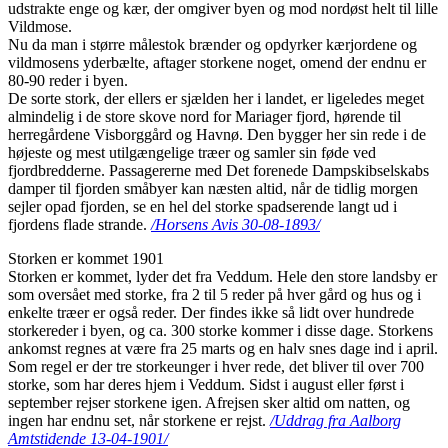
udstrakte enge og kær, der omgiver byen og mod nordøst helt til lille
Vildmose.
Nu da man i større målestok brænder og opdyrker kærjordene og
vildmosens yderbælte, aftager storkene noget, omend der endnu er
80-90 reder i byen.
De sorte stork, der ellers er sjælden her i landet, er ligeledes meget
almindelig i de store skove nord for Mariager fjord, hørende til
herregårdene Visborggård og Havnø. Den bygger her sin rede i de
højeste og mest utilgængelige træer og samler sin føde ved
fjordbredderne. Passagererne med Det forenede Dampskibselskabs
damper til fjorden småbyer kan næsten altid, når de tidlig morgen
sejler opad fjorden, se en hel del storke spadserende langt ud i
fjordens flade strande.
/Horsens Avis 30-08-1893/
Storken er kommet 1901
Storken er kommet, lyder det fra Veddum. Hele den store landsby er
som oversået med storke, fra 2 til 5 reder på hver gård og hus og i
enkelte træer er også reder. Der findes ikke så lidt over hundrede
storkereder i byen, og ca. 300 storke kommer i disse dage. Storkens
ankomst regnes at være fra 25 marts og en halv snes dage ind i april.
Som regel er der tre storkeunger i hver rede, det bliver til over 700
storke, som har deres hjem i Veddum. Sidst i august eller først i
september rejser storkene igen. Afrejsen sker altid om natten, og
ingen har endnu set, når storkene er rejst.
/Uddrag fra Aalborg
Amtstidende 13-04-1901/