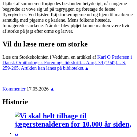
I løbet af sommeren forøgedes bestanden betydeligt, når ungerne
begyndte at vove sig ud på tagryggen og foretage de første
flyveøvelser. Ved høsten fløj storkeungerne ud og hjem til markerne
samtidig med pigerne og karlene. Mens folkene høstede,
fouragerede storkene. Når der blev pløjet kunne marken være hvid
af storke på jagt efter orme og larver.
Vil du læse mere om storke
Læs om Storkekolonien i Veddum, en artikkel af
Karl O Pedersen i
Dansk Ornithologisk Forenings tidsskrift. - Aarg. 39 (1945). - S.
259-265. Artiklen kan lånes på biblioteket.
▲
Kommenter
17.05.2026
▲
Historie